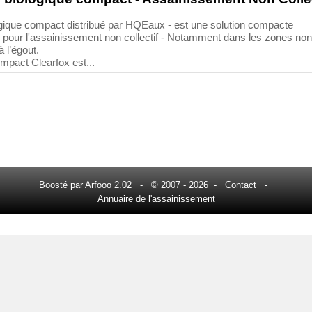
ologique compact distribué par HQEaux - est une solution compacte
e pour l'assainissement non collectif - Notamment dans les zones non
à l’égout.
ompact Clearfox est...
Boosté par Arfooo 2.02 - © 2007 - 2026 -
Contact
-
Annuaire de l'assainissement