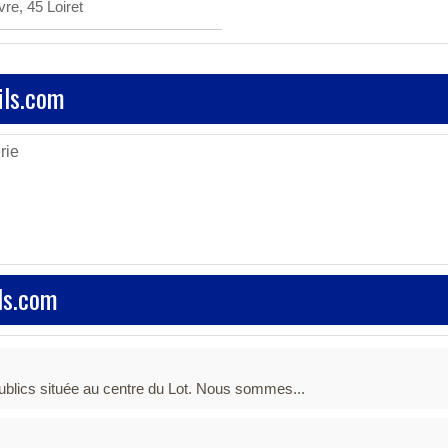
re, 45 Loiret
ils.com
rie
ls.com
ublics située au centre du Lot. Nous sommes...